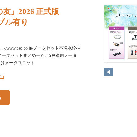
友」2026 正式版
ノンブル有り
 //www.qso.co.jp/メータセット不凍水栓柱
式メータセットまとめーた215戸建用メータ
向けメータユニット
215
る