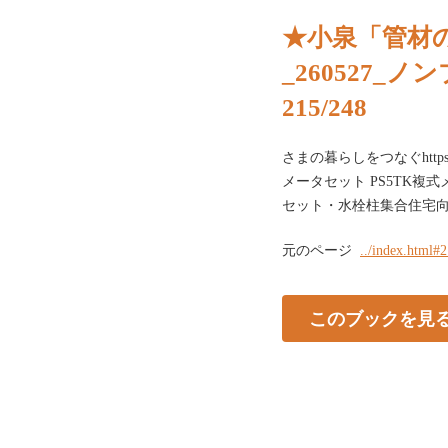
★小泉「管材の
_260527_
215/248
さまの暮らしをつなぐhttps :
メータセット PS5TK複
セット・水栓柱集合住宅
元のページ
../index.html#
このブックを見