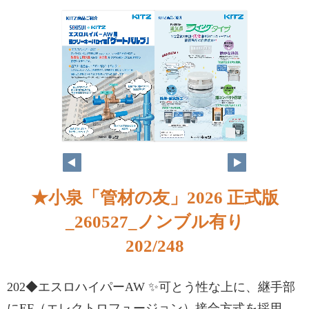
★小泉「管材の友」2026 正式版
_260527_ノンブル有り
202/248
202◆エスロハイパーAW ✨可とう性な上に、継手部
にEF（エレクトロフュージョン）接合方式を採用