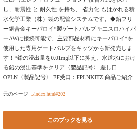
し、耐震性 と 耐久性 を持ち、 省力化 もはかれる積
水化学工業（株）製の配管システムです。◆鉛フリ
ー銅合金キーパロイ*製ゲートバルブ ✨エスロハイパ
ーAWに接続可能で、主要部品材料にキーパロイ*を
使用した専用ゲートバルブをキッツから新発売しま
す！*鉛の浸出量を0.01mg以下に抑え、水道水におけ
る鉛の浸出基準をクリア〈製品記号〉 差し口：
OPLN〈製品記号〉 EF受口：FPLNKITZ 商品ご紹介
元のページ
../index.html#202
このブックを見る