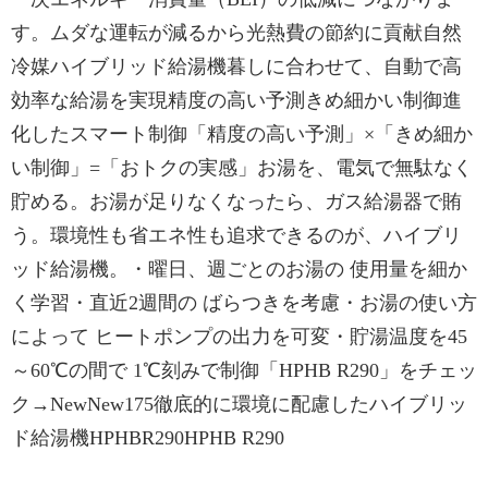
す。ムダな運転が減るから光熱費の節約に貢献自然
冷媒ハイブリッド給湯機暮しに合わせて、自動で高
効率な給湯を実現精度の高い予測きめ細かい制御進
化したスマート制御「精度の高い予測」×「きめ細か
い制御」=「おトクの実感」お湯を、電気で無駄なく
貯める。お湯が足りなくなったら、ガス給湯器で賄
う。環境性も省エネ性も追求できるのが、ハイブリ
ッド給湯機。・曜日、週ごとのお湯の 使用量を細か
く学習・直近2週間の ばらつきを考慮・お湯の使い方
によって ヒートポンプの出力を可変・貯湯温度を45
～60℃の間で 1℃刻みで制御「HPHB R290」をチェッ
ク→NewNew175徹底的に環境に配慮したハイブリッ
ド給湯機HPHBR290HPHB R290