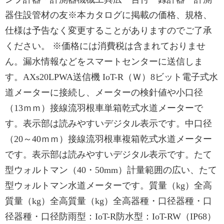
器住設管材の友※本カタログに掲載の価格、規格、
仕様は予告なく変更することがありますのでご了承
ください。 ※価格には消費税は含まれておりませ
ん。漏水情報などをスマートセンターに送信しま
す。AXs20LPWA送信機 IoT-R（Ｗ）8ビット電子式水
道メーターに接続し、メーターの検針値や小口径
（13ｍｍ）接線流羽根車単箱乾式水道メーターで
す。表示部は読みやすいデジタル表示です。中口径
（20～40ｍｍ）接線流羽根車複箱乾式水道メーター
です。表示部は読みやすいデジタル表示です。たて
型ウォルトマン（40・50mm）計量範囲の広い、たて
型ウォルトマン水道メーターです。質量（kg）全高
質量（kg）全高質量（kg）全高器種・口径器種・口
径器種・口径防雨型：IoT-R防水型：IoT-RW（IP68）