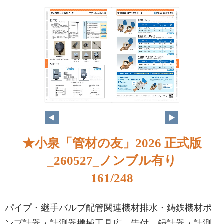
★小泉「管材の友」2026 正式版
_260527_ノンブル有り
161/248
パイプ・継手バルブ配管関連機材排水・鋳鉄機材ポ
ンプ計器・計測器機械工具広 告付 録計器・計測