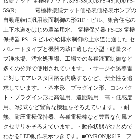
接続ナット 電極棒ナット形PS-3S(R)形PS-4S(R)形PS-
5S(R) 電極棒接続ナット価格表価格表ポンプの
自動運転に汎用液面制御の形61F・ビル、集合住宅の
上下水道をはじめ農業用水、 電極保持器 PS-□S 電極
保持器 PS-□S ビルの給排水制御の上水道に適した セ
パレートタイプと機器内蔵に適した⼩型・軽量タイ
プ浄水場、汚水処理場、工場での各種液面制御など
多くの分野で使用されています。・サージや誘導雷
に対してアレスタ回路を内臓するなど、安全性を追
求しています。・基本形、プラグイン形、コンパク
ト・プラグイン形に高温用、遠距離用、高・低感度
用、2線式など豊富な機種をそろえています。・耐
熱、耐圧電極保持器、各種電極棒など豊富な付属ア
クセサリをそろえています。・動作状態がひとめで
わかるLED動作表示つきです。■OMRON形61F フ