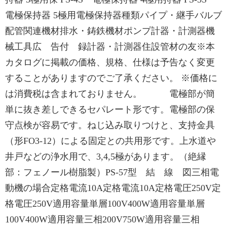
電極保持器 5極用電極保持器種類パイプ・継手バルブ
配管関連機材排水・鋳鉄機材ポンプ計器・計測器機
械工具広 告付 録計器・計測器住設管材の友※本
カタログに掲載の価格、規格、仕様は予告なく変更
することがありますのでご了承ください。 ※価格に
は消費税は含まれておりません。 電極部が簡
単に抜き差しできるセパレート形です。電極部の保
守点検が容易です。ねじ込み取りつけと、支持金具
（形FO3-12）による固定との共用形です。上水道や
井戸などの浄水用で、3,4,5極があります。（絶縁
部：フェノール樹脂製）PS-57型 結 線 図三相電
動機の場合定格電流10A定格電流10A定格電圧250V定
格電圧250V適用容量単層100V400W適用容量単層
100V400W適用容量三相200V750W適用容量三相