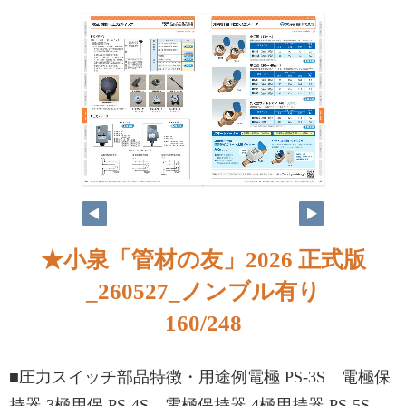
★小泉「管材の友」2026 正式版
_260527_ノンブル有り
160/248
■圧力スイッチ部品特徴・用途例電極 PS-3S 電極保
持器 3極用保 PS-4S 電極保持器 4極用持器 PS-5S