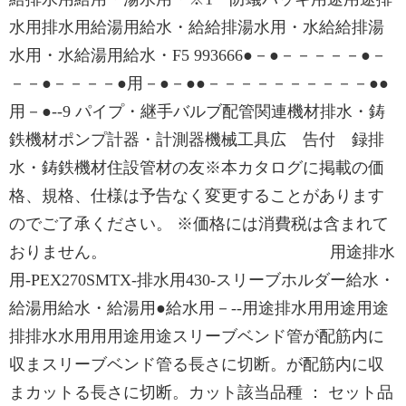
水用排水用給湯用給水・給給排湯水用・水給給排湯
水用・水給湯用給水・F5 993666●－●－－－－－●－
－－●－－－－●用－●－●●－－－－－－－－－－●●
用－●--9 パイプ・継手バルブ配管関連機材排水・鋳
鉄機材ポンプ計器・計測器機械工具広 告付 録排
水・鋳鉄機材住設管材の友※本カタログに掲載の価
格、規格、仕様は予告なく変更することがあります
のでご了承ください。 ※価格には消費税は含まれて
おりません。 用途排水
用-PEX270SMTX-排水用430-スリーブホルダー給水・
給湯用給水・給湯用●給水用－--用途排水用用途用途
排排水水用用用途用途スリーブベンド管が配筋内に
収まスリーブベンド管る長さに切断。が配筋内に収
まカットる長さに切断。カット該当品種 ： セット品