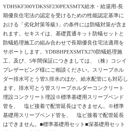
YDHSKF300YDKSSF230PEXSMTX給⽔・給湯⽤-長
期優良住宅法の認定を受けるための性能認定基準に
おける「劣化対策等級3」の条件には防蟻対策が含ま
れます。セキスイは、基礎貫通キット防蟻セットと
防蟻処理施工の組み合わせで長期優良住宅法適用を
サポートします。YDBBHPEXSMTX270防蟻処理施
工、及び、5年間保証につきましては、（株）コシイ
プレザービング様にご相談ください。スリーブホル
ダー排水可とう管3.排水のほか、給水配管にも対応し
ます。排水可とう管スリーブホルダーコンクリート
埋設コンクリート埋設※標準基礎用スリーブベンド
管を、 塩ビ接着で配管延長はできません。※標準
基礎用スリーブベンド管を、 塩ビ接着で配管延長
はできません。■標準基礎用セット■深基礎用セット