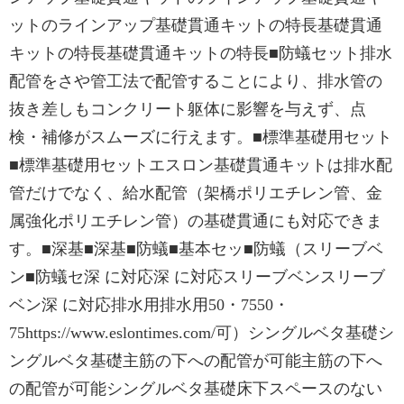
ットのラインアップ基礎貫通キットの特長基礎貫通
キットの特長基礎貫通キットの特長■防蟻セット排水
配管をさや管工法で配管することにより、排水管の
抜き差しもコンクリート躯体に影響を与えず、点
検・補修がスムーズに行えます。■標準基礎用セット
■標準基礎用セットエスロン基礎貫通キットは排水配
管だけでなく、給水配管（架橋ポリエチレン管、金
属強化ポリエチレン管）の基礎貫通にも対応できま
す。■深基■深基■防蟻■基本セッ■防蟻（スリーブベ
ン■防蟻セ深 に対応深 に対応スリーブベンスリーブ
ベン深 に対応排水用排水用50・7550・
75https://www.eslontimes.com/可）シングルベタ基礎シ
ングルベタ基礎主筋の下への配管が可能主筋の下へ
の配管が可能シングルベタ基礎床下スペースのない