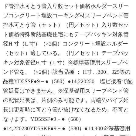
ド管排水可とう管入り数セット価格ホルダースリー
ブコンクリート埋設コーキング材スリーブベンド管
排水可とう管（セット）（円／セット）入り数セッ
ト価格特殊断熱基礎住宅にもテープパッキン対象管
径H 寸（L 寸）（×2個）コンクリート埋設ホルダー
（セット）適している。（円／セット）テープパッ
キン対象管径H 寸（L 寸）※標準基礎用スリーブベ
ンド管を、（×2個）該当品種 ： H寸…300、325等の
品種YD5SSF●9－●（580）●14,220230 塩ビ接着で配
管延長はできません。※深基礎用スリーブベンド管
の配管延長は、片側のみ可能です。両端のパイプ延
長は更新時に可とう管が抜けなくなるため、不可と
なります。YD5SSF●9－●（580）
●14,220230YD5SKF●9－●（580）●14,400※深基礎用