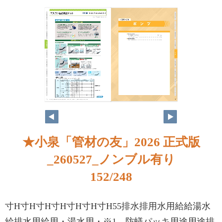
★小泉「管材の友」2026 正式版
_260527_ノンブル有り
152/248
寸H寸H寸H寸H寸H寸H寸H55排水排用水用給給湯水
給排水用給用・湯水用・※1 防蟻パッキ用途用途排