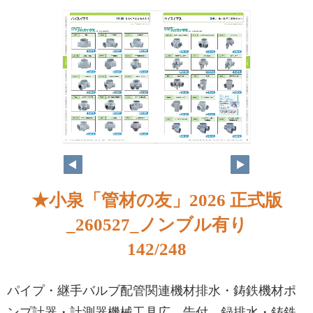
★小泉「管材の友」2026 正式版
_260527_ノンブル有り
142/248
パイプ・継手バルブ配管関連機材排水・鋳鉄機材ポ
ンプ計器・計測器機械工具広 告付 録排水・鋳鉄