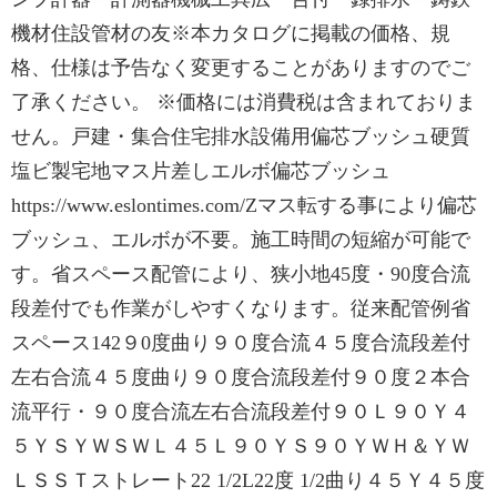
機材住設管材の友※本カタログに掲載の価格、規
格、仕様は予告なく変更することがありますのでご
了承ください。 ※価格には消費税は含まれておりま
せん。戸建・集合住宅排水設備用偏芯ブッシュ硬質
塩ビ製宅地マス片差しエルボ偏芯ブッシュ
https://www.eslontimes.com/Zマス転する事により偏芯
ブッシュ、エルボが不要。施工時間の短縮が可能で
す。省スペース配管により、狭小地45度・90度合流
段差付でも作業がしやすくなります。従来配管例省
スペース142９0度曲り９０度合流４５度合流段差付
左右合流４５度曲り９０度合流段差付９０度２本合
流平⾏・９０度合流左右合流段差付９０Ｌ９０Ｙ４
５ＹＳＹＷＳＷＬ４５Ｌ９０ＹＳ９０ＹＷＨ＆ＹＷ
ＬＳＳＴストレート22 1/2L22度 1/2曲り４５Ｙ４５度