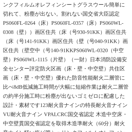
ンクフィルムオレフィンシートグラスウール簡単に
切れて、粉塵が出ない。割れない国交省大臣認定
PS060FL-0264（床）PS060FL-0357（床）PS060WL-
0308（壁））画区住共（床（号930-91KK）画区住共
（床（号141-91KK）画区住共（壁（号040-91KK）画
区住共（壁空中（号140-91KKPS060WL-0320（中空
壁）PS060WL-1115（片壁）（一財）日本消防設備安
全センター評定防火区画（床・壁・中空壁）共住区
画（床・壁・中空壁）優れた防音性能耐火二層管に
比べ8dB低減施工時間が大幅に短縮作業は耐火二層管
の約半分施工時に粉塵が出ないゴミゼロに配慮した
設計・素材です123耐火音ナインの特長耐火音ナイン
VU耐火音ナイン VPALCRC国交省認定 木造中空床・
中空壁貫国交省認定を取得木造準耐火（60分）耐火