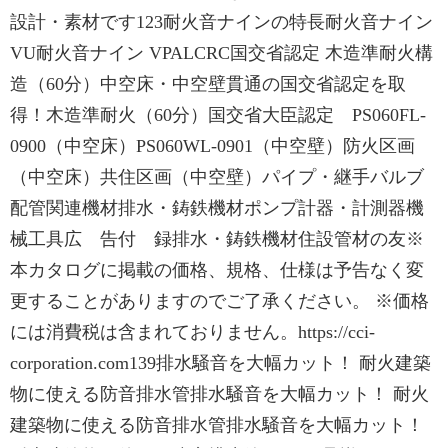
設計・素材です123耐火音ナインの特長耐火音ナイン
VU耐火音ナイン VPALCRC国交省認定 木造準耐火構
造（60分）中空床・中空壁貫通の国交省認定を取
得！木造準耐火（60分）国交省大臣認定 PS060FL-
0900（中空床）PS060WL-0901（中空壁）防火区画
（中空床）共住区画（中空壁）パイプ・継手バルブ
配管関連機材排水・鋳鉄機材ポンプ計器・計測器機
械工具広 告付 録排水・鋳鉄機材住設管材の友※
本カタログに掲載の価格、規格、仕様は予告なく変
更することがありますのでご了承ください。 ※価格
には消費税は含まれておりません。https://cci-
corporation.com139排水騒音を大幅カット！ 耐火建築
物に使える防音排水管排水騒音を大幅カット！ 耐火
建築物に使える防音排水管排水騒音を大幅カット！