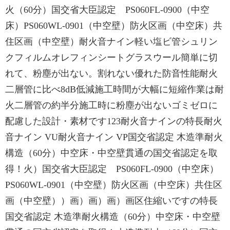
火（60分）国交省大臣認定 PS060FL-0900（中空
床）PS060WL-0901（中空壁）防火区画（中空床）共
住区画（中空壁）耐火音ナイン軽い塩ビ管シュリン
クフィルムオレフィンシートグラスウール簡単に切
れて、粉塵が出ない。割れない優れた防音性能耐火
二層管に比べ8dB低減施工時間が大幅に短縮作業は耐
火二層管の約半分施工時に粉塵が出ないゴミゼロに
配慮した設計・素材です123耐火音ナインの特長耐火
音ナイン VU耐火音ナイン VP国交省認定 木造準耐火
構造（60分）中空床・中空壁貫通の国交省認定を取
得！火）国交省大臣認定 PS060FL-0900（中空床）
PS060WL-0901（中空壁）防火区画（中空床）共住区
画（中空壁））画）画）画）画区住縮いですの特長
国交省認定 木造準耐火構造（60分）中空床・中空壁