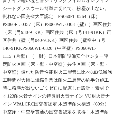
音ナイン軽い塩ビ管シュリンクフィルムオレフィン
シートグラスウール簡単に切れて、粉塵が出ない。
割れない国交省大臣認定 PS060FL-0264（床）
PS060FL-0357（床）PS060WL-0308（壁））画区住共
（床（号930-91KK）画区住共（床（号141-91KK）画
区住共（壁（号040-91KK）画区住共（壁空中（号
140-91KKPS060WL-0320（中空壁）PS060WL-
1115（片壁）（一財）日本消防設備安全センター評
定防火区画（床・壁・中空壁）共住区画（床・壁・
中空壁）優れた防音性能耐火二層管に比べ8dB低減施
工時間が大幅に短縮作業は耐火二層管の約半分施工
時に粉塵が出ないゴミゼロに配慮した設計・素材で
す123耐火音ナインの特長耐火音ナイン VU耐火音ナ
イン VPALCRC国交省認定 木造準耐火構造（60分）
中空床・中空壁貫通の国交省認定を取得！木造準耐