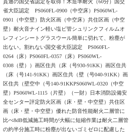
貫通の国交省認定を取得！木造準耐火（60分）国交
省大臣認定 PS060FL-0900（中空床）PS060WL-
0901（中空壁）防火区画（中空床）共住区画（中空
壁）耐火音ナイン軽い塩ビ管シュリンクフィルムオ
レフィンシートグラスウール簡単に切れて、粉塵が
出ない。割れない国交省大臣認定 PS060FL-
0264（床）PS060FL-0357（床）PS060WL-
0308（壁））画区住共（床（号930-91KK）画区住共
（床（号141-91KK）画区住共（壁（号040-91KK）画
区住共（壁空中（号140-91KKPS060WL-0320（中空
壁）PS060WL-1115（片壁）（一財）日本消防設備安
全センター評定防火区画（床・壁・中空壁）共住区
画（床・壁・中空壁）優れた防音性能耐火二層管に
比べ8dB低減施工時間が大幅に短縮作業は耐火二層管
の約半分施工時に粉塵が出ないゴミゼロに配慮した