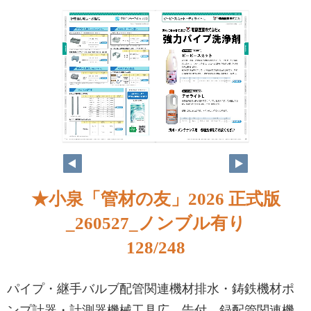
★小泉「管材の友」2026 正式版
_260527_ノンブル有り
128/248
パイプ・継手バルブ配管関連機材排水・鋳鉄機材ポ
ンプ計器・計測器機械工具広 告付 録配管関連機